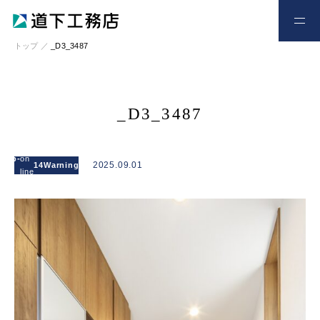
お電話
お問い合わせ
トップ
／
_D3_3487
_D3_3487
: Attempt to
read
l/wp-
on
/home/xs328734/michishitakoumuten.jp/publi
2025.09.01
14
Warning
property
line
content/themes/mgm_michishita/single.php
"cat_name"
on null in