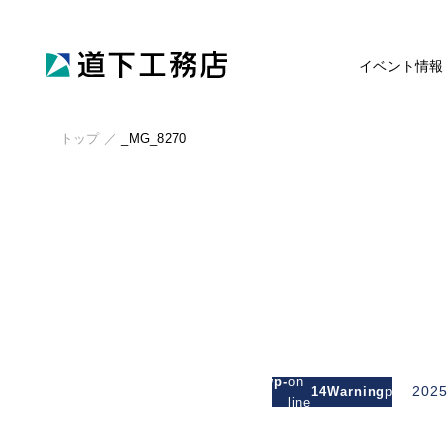
イベント情報
トップ
／
_MG_8270
: Attempt
to read
/michishitakoumuten.jp/public_html/wp-
on
2025
14
Warning
property
/mgm_michishita/single.php
line
"cat_nam
on null in