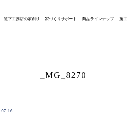
道下工務店の家創り
家づくりサポート
商品ラインナップ
施
_MG_8270
/home/xs328734/michishitakoumuten.jp/public_html/wp-
on
.07.16
1
content/themes/mgm_michishita/single.php
line
e"