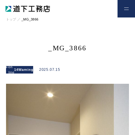
お電話
お問い合わせ
トップ
／
_MG_3866
_MG_3866
: Attempt to
read
l/wp-
on
/home/xs328734/michishitakoumuten.jp/publi
2025.07.15
14
Warning
property
line
content/themes/mgm_michishita/single.php
"cat_name"
on null in