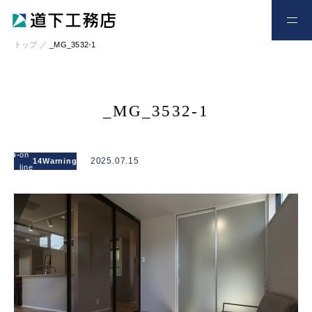
お電話
お問い合わせ
トップ
／
_MG_3532-1
_MG_3532-1
: Attempt to
read
l/wp-
on
/home/xs328734/michishitakoumuten.jp/publi
2025.07.15
14
Warning
property
line
content/themes/mgm_michishita/single.php
"cat_name"
on null in