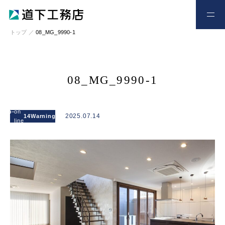
お電話
お問い合わせ
トップ
／
08_MG_9990-1
08_MG_9990-1
: Attempt to
read
l/wp-
on
/home/xs328734/michishitakoumuten.jp/publi
2025.07.14
14
Warning
property
line
content/themes/mgm_michishita/single.php
"cat_name"
on null in