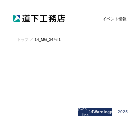
イベント情報
トップ
／
14_MG_3476-1
: Attempt
to read
/michishitakoumuten.jp/public_html/wp-
on
2025
14
Warning
property
/mgm_michishita/single.php
line
"cat_nam
on null in