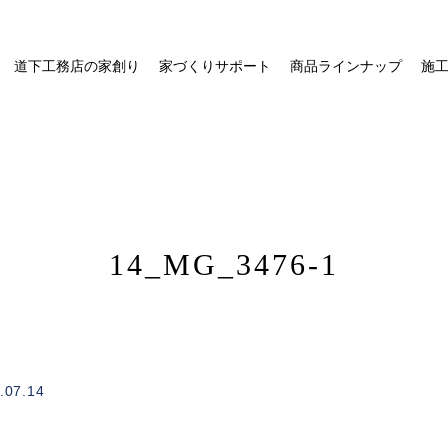
道下工務店の家創り
家づくりサポート
商品ラインナップ
施
14_MG_3476-1
/home/xs328734/michishitakoumuten.jp/public_html/wp-
on
.07.14
1
content/themes/mgm_michishita/single.php
line
e"