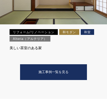
リフォーム/リノベーション
和モダン
和室
Alteria（アルテリア）
美しい茶室のある家
施工事例一覧を見る
CONTACT
CATALOG