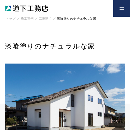
お電話
お問い合わせ
トップ
／
施工事例
／
二階建て
／
漆喰塗りのナチュラルな家
漆喰塗りのナチュラルな家