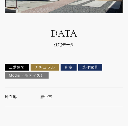
DATA
住宅データ
二階建て
ナチュラル
和室
造作家具
Modis（モディス）
所在地
府中市