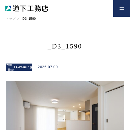
お電話
お問い合わせ
トップ
／
_D3_1590
_D3_1590
: Attempt to
read
l/wp-
on
/home/xs328734/michishitakoumuten.jp/publi
2025.07.09
14
Warning
property
line
content/themes/mgm_michishita/single.php
"cat_name"
on null in