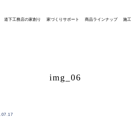
道下工務店の家創り
家づくりサポート
商品ラインナップ
施
img_06
/home/xs328734/michishitakoumuten.jp/public_html/wp-
on
.07.17
1
content/themes/mgm_michishita/single.php
line
e"