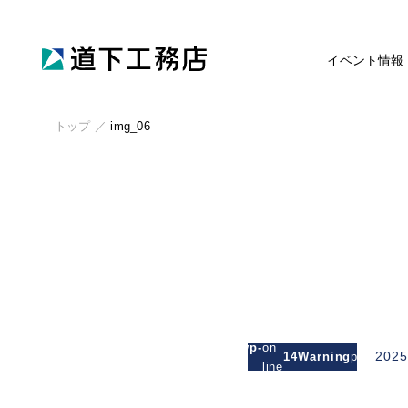
イベント情報
トップ
／
img_06
: Attempt
to read
/michishitakoumuten.jp/public_html/wp-
on
2025
14
Warning
property
/mgm_michishita/single.php
line
"cat_nam
on null in