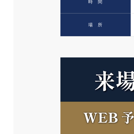
時 間
場 所