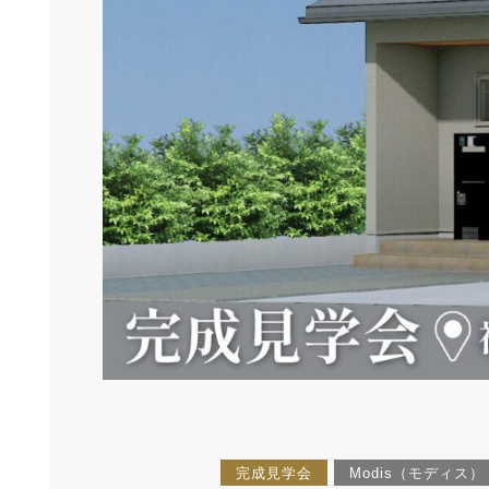
完成見学会
Modis（モディス）