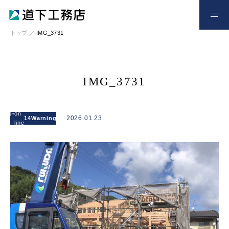
お電話
お問い合わせ
トップ
／
IMG_3731
IMG_3731
: Attempt to
read
l/wp-
on
/home/xs328734/michishitakoumuten.jp/publi
2026.01.23
14
Warning
property
line
content/themes/mgm_michishita/single.php
"cat_name"
on null in