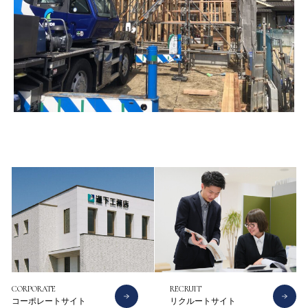
CONTACT
CATALOG
お問い合わせ
資料請求
CORPORATE
RECRUIT
コーポレートサイト
リクルートサイト