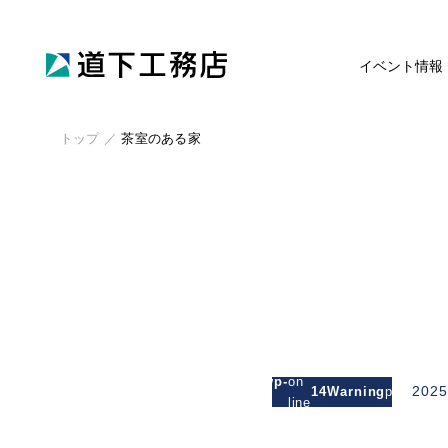
イベント情報
トップ
／
茶室のある家
: Attempt
to read
/michishitakoumuten.jp/public_html/wp-
on
2025
14
Warning
property
/mgm_michishita/single.php
line
"cat_nam
on null in