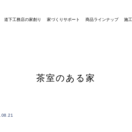
道下工務店の家創り
家づくりサポート
商品ラインナップ
施
茶室のある家
/home/xs328734/michishitakoumuten.jp/public_html/wp-
on
.08.21
1
content/themes/mgm_michishita/single.php
line
e"