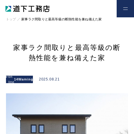
お電話
お問い合わせ
トップ
／
家事ラク間取りと最高等級の断熱性能を兼ね備えた家
家事ラク間取りと最高等級の断
熱性能を兼ね備えた家
: Attempt to
read
l/wp-
on
/home/xs328734/michishitakoumuten.jp/publi
2025.08.21
14
Warning
property
line
content/themes/mgm_michishita/single.php
"cat_name"
on null in