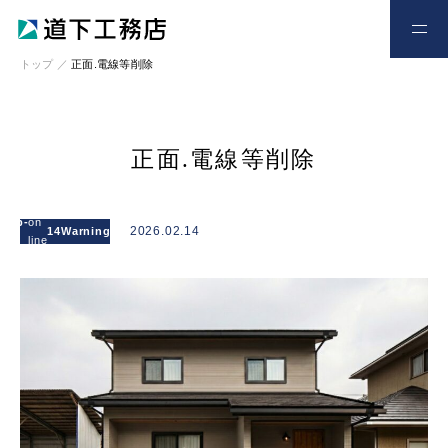
お電話
お問い合わせ
トップ
／
正面.電線等削除
正面.電線等削除
: Attempt to
read
l/wp-
on
/home/xs328734/michishitakoumuten.jp/publi
2026.02.14
14
Warning
property
line
content/themes/mgm_michishita/single.php
"cat_name"
on null in