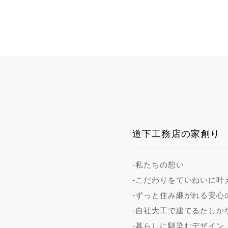
道下工務店の家創り
-私たちの想い
-こだわりをていねいに叶
-ずっと住み継がれる安心
-自社大工で建てるたしか
-暮らしに馴染むデザイン