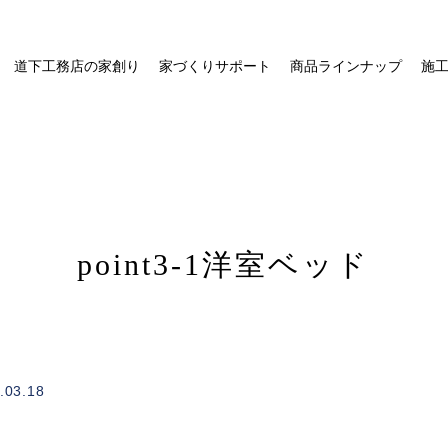
道下工務店の家創り
家づくりサポート
商品ラインナップ
施
point3-1洋室ベッド
/home/xs328734/michishitakoumuten.jp/public_html/wp-
on
.03.18
1
content/themes/mgm_michishita/single.php
line
e"