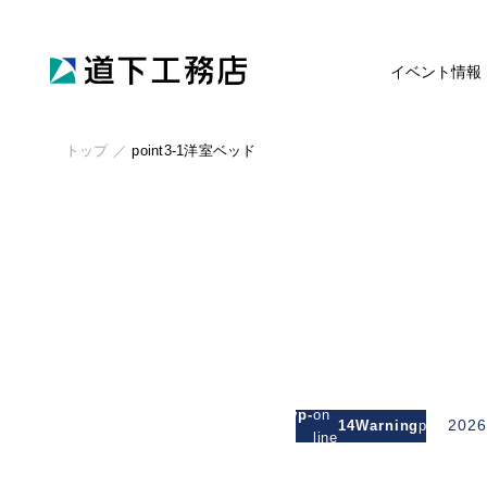
イベント情報
トップ
／
point3-1洋室ベッド
: Attempt
to read
/michishitakoumuten.jp/public_html/wp-
on
2026
14
Warning
property
/mgm_michishita/single.php
line
"cat_nam
on null in