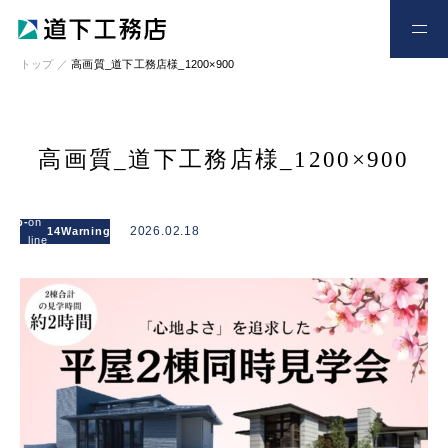
お電話
お問い合わせ
トップ
／
高画質_道下工務店様_1200×900
高画質_道下工務店様_1200×900
: Attempt to
read
l/wp-
on
/home/xs328734/michishitakoumuten.jp/publi
2026.02.18
14
Warning
property
line
content/themes/mgm_michishita/single.php
"cat_name"
on null in