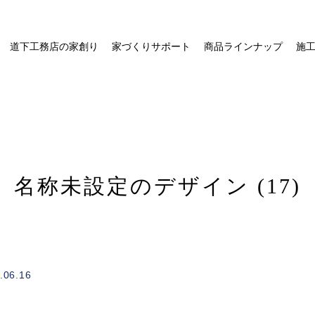
道下工務店の家創り
家づくりサポート
商品ラインナップ
施
名称未設定のデザイン (17)
/home/xs328734/michishitakoumuten.jp/public_html/wp-
on
.06.16
1
content/themes/mgm_michishita/single.php
line
e"