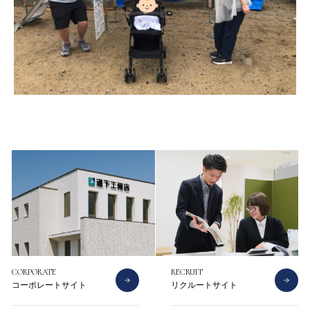
CONTACT
CATALOG
お問い合わせ
資料請求
CORPORATE
RECRUIT
コーポレートサイト
リクルートサイト