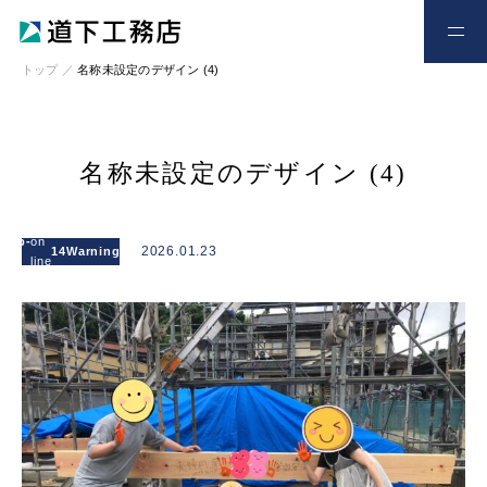
お電話
お問い合わせ
トップ
／
名称未設定のデザイン (4)
名称未設定のデザイン (4)
: Attempt to
read
l/wp-
on
/home/xs328734/michishitakoumuten.jp/publi
2026.01.23
14
Warning
property
line
content/themes/mgm_michishita/single.php
"cat_name"
on null in