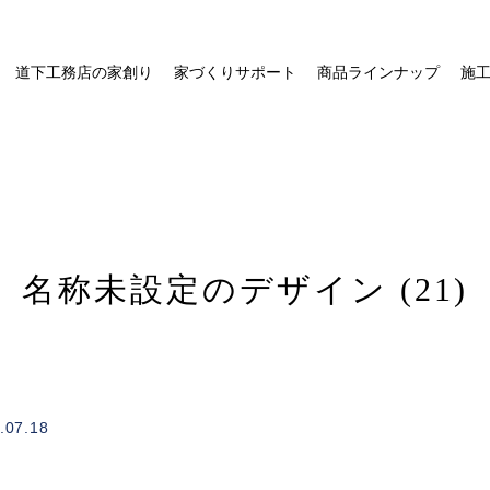
道下工務店の家創り
家づくりサポート
商品ラインナップ
施
名称未設定のデザイン (21)
/home/xs328734/michishitakoumuten.jp/public_html/wp-
on
.07.18
1
content/themes/mgm_michishita/single.php
line
e"