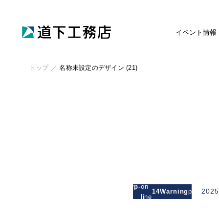
イベント情報
トップ
／
名称未設定のデザイン (21)
: Attempt
to read
/michishitakoumuten.jp/public_html/wp-
on
2025
14
Warning
property
/mgm_michishita/single.php
line
"cat_nam
on null in