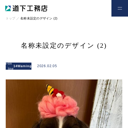
お電話
お問い合わせ
トップ
／
名称未設定のデザイン (2)
名称未設定のデザイン (2)
: Attempt to
read
l/wp-
on
/home/xs328734/michishitakoumuten.jp/publi
2026.02.05
14
Warning
property
line
content/themes/mgm_michishita/single.php
"cat_name"
on null in